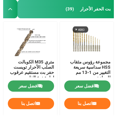
بت الحفر الأحرار
(39)
مجموعة رؤوس مثقاب
متري M35 الكوبالت
HSS سداسية سريعة
الصلب الأحرار تويست
التغيير من 1-13 مم
حفر بت مستقيم عرقوب
للمعادن
لولبية نوع الفلوت
افضل سعر
افضل سعر
اتصل بنا
اتصل بنا