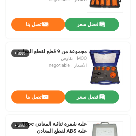
مثقاب الخشب
افضل سعر
اتصل بنا
شفرات المنشار الماسية
مجموعة من 9 قطع لقطع المعادن
TCT هول المنشار
MOQ：تفاوض
الأسعار：negotiable
مجموعة مثقاب
ثنائية المعدن هول المنشار
افضل سعر
اتصل بنا
هول المنشار للخشب
علبة شفرة ثنائية المعادن 18pc مع
علبة ABS لقطع المعادن
رأى الأحرار حفرة