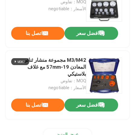
MOQ：تفاوض
الأسعار：negotiable
ماس لب لقمة
افضل سعر
اتصل بنا
TCT التعميم المنشار بليد
أداة جلخ
M3/M42 مجموعة منشار ثنائي
المعادن 19-57mm مع غلاف
بت التوجيه النجارة
بلاستيكي
MOQ：تفاوض
الأسعار：negotiable
صنابير آلة الأحرار
افضل سعر
اتصل بنا
عرض المزيد