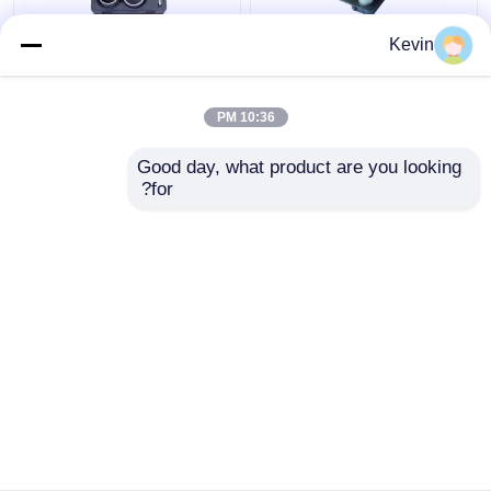
9 قطعة من كربيد
7 قطعة من كربيد
Kevin
التنغستن المقطوعة 33-
التنغستن المقطوعة من
83 ملم للخشب الرخام
أجل بلاط الرخام
10:36 PM
افضل سعر
افضل سعر
Good day, what product are you looking 
for?
اتصل بنا
اتصل بنا
عرض المزيد
منزل
حول نا
اتصل بنا
Desktop Site
خريطة الموقع
Privacy Policy