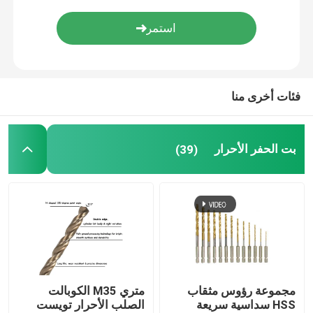
ماس لب لقمة
TCT التعميم المنشار بليد
فئات أخرى منا
أداة جلخ
بت الحفر الأحرار
(39)
بت التوجيه النجارة
صنابير آلة الأحرار
مجموعة رؤوس مثقاب
متري M35 الكوبالت
HSS سداسية سريعة
الصلب الأحرار تويست