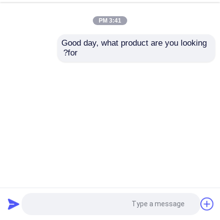
3:41 PM
Good day, what product are you looking 
for?
منشار ثقب من الفولاذ عالي الكربون لأعمال النجارة 14-210 مم
هول المنشار للخشب
2025-08-18
28 وجهات النظر