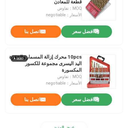
قطعة للمعادن
MOQ：تفاوض
ماس لب لقمة
الأسعار：negotiable
افضل سعر
اتصل بنا
TCT التعميم المنشار بليد
أداة جلخ
10pcs محرك إزالة المسمار والحفرة
اليد اليسرى مجموعة للكسور
بت التوجيه النجارة
المكسورة
MOQ：تفاوض
الأسعار：negotiable
صنابير آلة الأحرار
افضل سعر
اتصل بنا
عرض المزيد