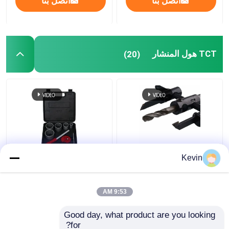
اتصل بنا
اتصل بنا
TCT هول المنشار
(20)
منشار ثقب TCT قابل
مجموعة منشار ثقب TCT
Kevin
للتعديل 30-120 مم
8 قطع 33-83 مم لقطع
لأعمال النجارة
بلاط الرخام
9:53 AM
افضل سعر
افضل سعر
Good day, what product are you looking 
for?