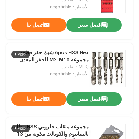
الأسعار：negotiable
مثقاب الخشب
افضل سعر
اتصل بنا
شفرات المنشار الماسية
6pcs HSS Hex شيك حفر قطعة
TCT هول المنشار
مجموعة M3-M10 للحفر المعدن
MOQ：تفاوض
الأسعار：negotiable
مجموعة مثقاب
ثنائية المعدن هول المنشار
افضل سعر
اتصل بنا
هول المنشار للخشب
مجموعة مثقاب حلزوني HSS مطلية
بالتيتانيوم والكوبالت مكونة من 13
رأى الأحرار حفرة