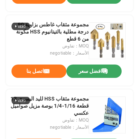
مجموعة مثقاب غاطس بزاوية 90
درجة مطلية بالتيتانيوم HSS مكونة
من 6 قطع
MOQ：تفاوض
الأسعار：negotiable
افضل سعر
اتصل بنا
مجموعة مثقاب HSS لليد اليسرى 13
قطعة 1/16-1/4 بوصة مزيل صواميل
عكسي
MOQ：تفاوض
الأسعار：negotiable