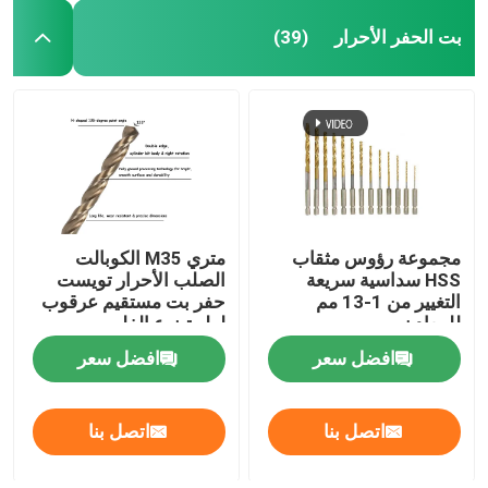
بت الحفر الأحرار
(39)
مجموعة رؤوس مثقاب
متري M35 الكوبالت
HSS سداسية سريعة
الصلب الأحرار تويست
التغيير من 1-13 مم
حفر بت مستقيم عرقوب
للمعادن
لولبية نوع الفلوت
افضل سعر
افضل سعر
اتصل بنا
اتصل بنا