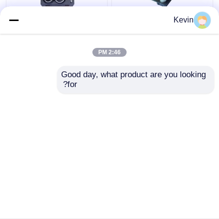
9 قطعة من كربيد
7 قطعة من كربيد
Kevin
التنغستن المقطوعة 33-
التنغستن المقطوعة من
83 ملم للخشب الرخام
أجل بلاط الرخام
2:46 PM
افضل سعر
افضل سعر
Good day, what product are you looking 
for?
اتصل بنا
اتصل بنا
عرض المزيد
منزل
حول نا
اتصل بنا
Desktop Site
خريطة الموقع
Privacy Policy