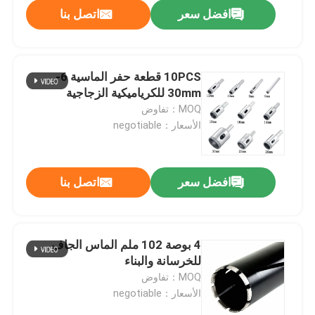
افضل سعر
اتصل بنا
10PCS قطعة حفر الماسية 6-
30mm للكرياميكية الزجاجية
MOQ：تفاوض
الأسعار：negotiable
افضل سعر
اتصل بنا
الصفحة الرئيسية
4 بوصة 102 ملم الماس الجاف
للخرسانة والبناء
منتجات
MOQ：تفاوض
الأسعار：negotiable
معلومات عنا