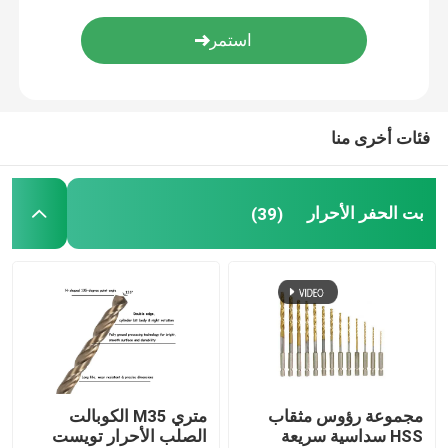
ماس لب لقمة
TCT التعميم المنشار بليد
فئات أخرى منا
أداة جلخ
بت الحفر الأحرار
(39)
بت التوجيه النجارة
صنابير آلة الأحرار
مجموعة رؤوس مثقاب
متري M35 الكوبالت
HSS سداسية سريعة
الصلب الأحرار تويست