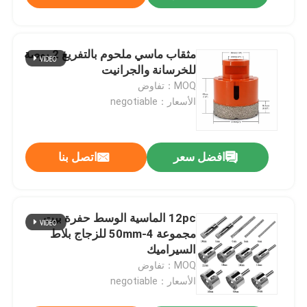
مثقاب ماسي ملحوم بالتفريغ 2 بوصة
للخرسانة والجرانيت
MOQ：تفاوض
الأسعار：negotiable
افضل سعر
اتصل بنا
12pc الماسية الوسط حفرة بيت
مجموعة 4-50mm للزجاج بلاط
السيراميك
MOQ：تفاوض
الأسعار：negotiable