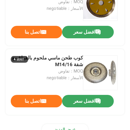
MOQ：تفاوض
الأسعار：negotiable
ماس لب لقمة
افضل سعر
اتصل بنا
TCT التعميم المنشار بليد
أداة جلخ
كوب طحن ماسي ملحوم بالفراغ مع
شفة M14/16
بت التوجيه النجارة
MOQ：تفاوض
الأسعار：negotiable
صنابير آلة الأحرار
افضل سعر
اتصل بنا
عرض المزيد