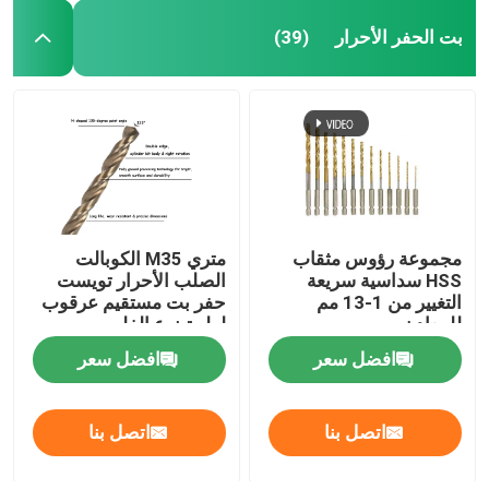
بت الحفر الأحرار
(39)
مجموعة رؤوس مثقاب
متري M35 الكوبالت
HSS سداسية سريعة
الصلب الأحرار تويست
التغيير من 1-13 مم
حفر بت مستقيم عرقوب
للمعادن
لولبية نوع الفلوت
افضل سعر
افضل سعر
اتصل بنا
اتصل بنا