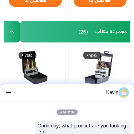
اتصل بنا
اتصل بنا
مجموعة مثقاب
(25)
21 قطعة HSS الكوبالت
3Pcs التيتانيوم مغلفة
Kevin
حفر حفر مجموعة للحديد
خطوة حفرة قطعة
المعدني الفولاذ المقاوم
المجموعة هيكس شيك
للصدأ
للمعادن
8:16 AM
افضل سعر
افضل سعر
Good day, what product are you looking 
for?