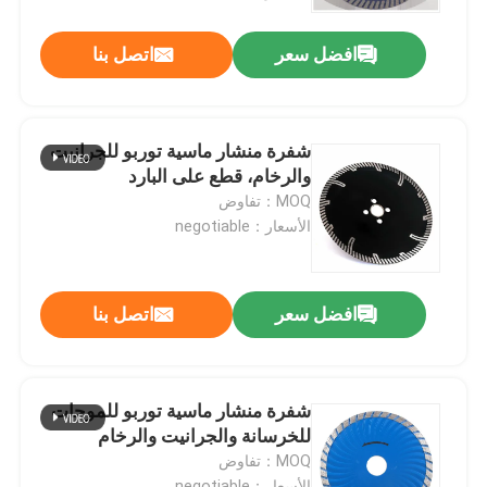
افضل سعر
اتصل بنا
جولة في المعمل
مراقبة الجودة
شفرة منشار ماسية توربو للجرانيت
والرخام، قطع على البارد
اتصل بنا
MOQ：تفاوض
الأسعار：negotiable
أخبار
افضل سعر
اتصل بنا
اطلب اقتباس
بت الحفر الأحرار
شفرة منشار ماسية توربو للموجات
للخرسانة والجرانيت والرخام
MOQ：تفاوض
مثقاب الماسونية
الأسعار：negotiable