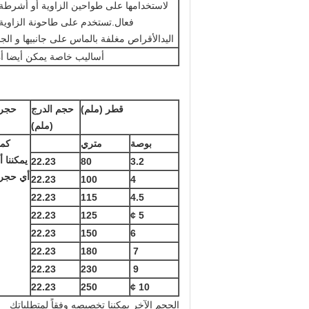
لاستخدامها على طواحين الزاوية أو أشرطة 
فعال.تستخدم على طاحونة الزاوية 
اليدالأقراص مغلفة بالماس على جانبيها و ال
أساليب خاصة يمكن أيضا أن
قطر (ملم)
حجم الدرج
حجر 
(ملم)
بوصة
متري
كما
يمكننا 
22.23
80
3.2
أي حجر
22.23
100
4
22.23
115
4.5
22.23
125
5 ¢
22.23
150
6
22.23
180
7 ‬
22.23
230
9 ‬
22.23
250
10 ¢
الحجم الآخر يمكننا تخصيصه وفقاً لمتطلباتك