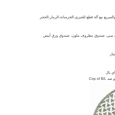
لسريع مع آلة قطع للجبري،الخرسانة،الرمار،الحجر