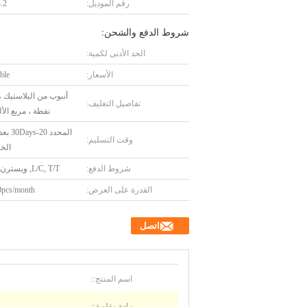
رقم الموديل:
 "-10"
شروط الدفع والشحن:
الحد الأدنى لكمية:
الأسعار:
ble
أنبوب من البلاستيك ،
تفاصيل التغليف:
نفطة ، مربع الأل
المحدد 20
وقت التسليم:
الخ
شروط الدفع:
L/C, T/T, ويسترن يونيون
القدرة على العرض:
pcs/month
اتصل
اسم المنتج::
مادة مقلوبة::