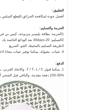
التطبيق:
أفضل جودة لمكافحة الحرائق،القطع السلس وا
الحزمة والتسليم:
1الحزمة: بطاقة بليستر مزدوجة، كيس بي في سي، صندوق مظروف ملون، صندوق ورق أبيض
2التسليم: 20-30days بعد الودائع الخاصة بك
3طريقة التسليم:بالمحيط، الجو، السريع
4. عينات: مقبولة، يمكننا توفير عينات مجانا لاختبار
الدفع:
1. يمكننا قبول T / T، L / C، والاتحاد الغربي، باي بال
220-30% دفعة مقدمة، والباقي قبل الشحن أو ضد Cop of B/L.