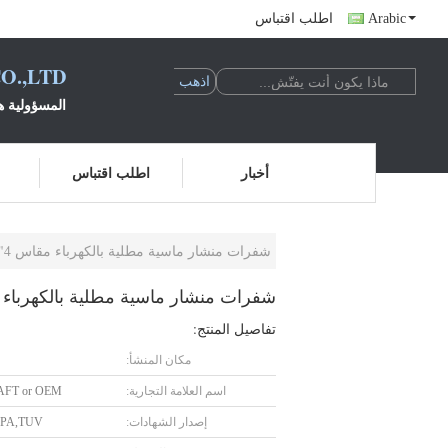
Arabic
اطلب اقتباس
O.,LTD
المسؤولية ه
أخبار
اطلب اقتباس
شفرات منشار ماسية مطلية بالكهرباء مقاس 4"-16" لقطع الزجاج / البلاط / الرخام
شفرات منشار ماسية مطلية بالكهرباء مقاس 4"-16" لقطع الزجاج / الب
تفاصيل المنتج:
مكان المنشأ:
اسم العلامة التجارية:
AFT or OEM
إصدار الشهادات:
MPA,TUV