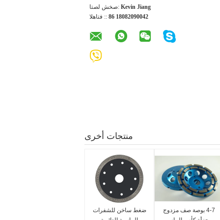
Kevin Jiang
اتصل شخص:
86 18082090042
الهاتف ::
منتجات أخرى
4-7 بوصة صف مزدوج
ضغط ساخن للشفرات