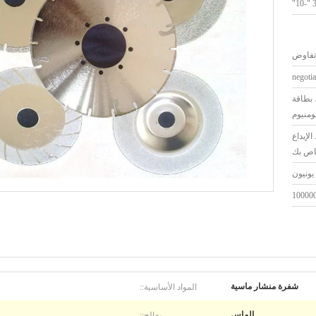
3.2
تفاوض
negotia
 بطاقة
ومنيوم
-30Days بعد الإيداع
اص بك
100000
المواد الأساسية::
شفرة منشار ماسية
يعالج::
الماس