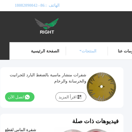
الهاتف ::
86--18082090042
مات عنا
المنتجات
الصفحة الرئيسية
شفرات منشار ماسية بالضغط البارد للجرانيت
والخرسانة والرخام
اقرأ المزيد
اتصل الآن
فيديوهات ذات صلة
شفرة الماس لقطع