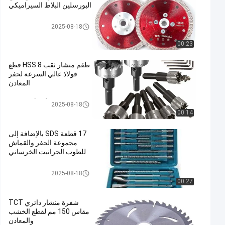
البورسلين البلاط السيراميكي
شفرات المنشار الماسية
2025-08-18
00:23
طقم منشار ثقب HSS 8 قطع
فولاذ عالي السرعة لحفر
المعادن
رأى الأحرار حفرة
2025-08-18
00:14
17 قطعة SDS بالإضافة إلى
مجموعة الحفر والقماش
للطوب الجرانيت الخرساني
مثقاب الماسونية
2025-08-18
00:27
شفرة منشار دائري TCT
مقاس 150 مم لقطع الخشب
والمعادن