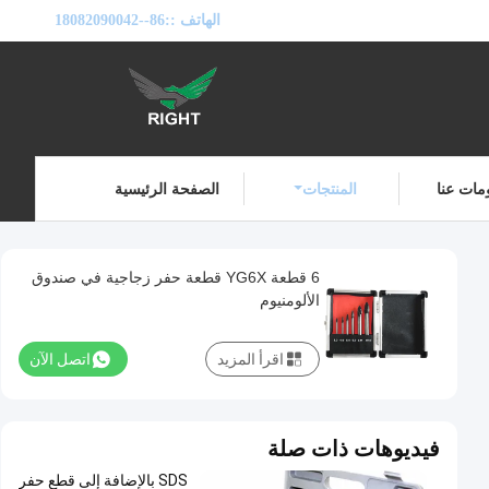
الهاتف ::
86--18082090042
مات عنا
المنتجات
الصفحة الرئيسية
6 قطعة YG6X قطعة حفر زجاجية في صندوق
الألومنيوم
اقرأ المزيد
اتصل الآن
فيديوهات ذات صلة
SDS بالإضافة إلى قطع حفر