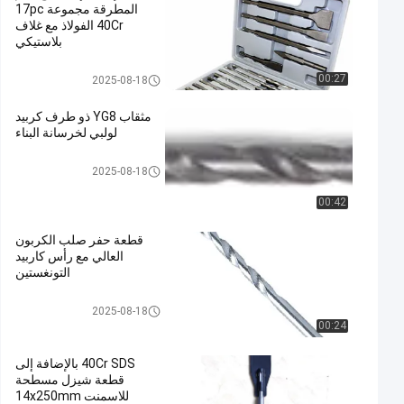
المطرقة مجموعة 17pc
40Cr الفولاذ مع غلاف
بلاستيكي
مثقاب الماسونية
00:27
2025-08-18
مثقاب YG8 ذو طرف كربيد
لولبي لخرسانة البناء
مثقاب الماسونية
2025-08-18
00:42
قطعة حفر صلب الكربون
العالي مع رأس كاربيد
التونغستين
مثقاب الماسونية
2025-08-18
00:24
40Cr SDS بالإضافة إلى
قطعة شيزل مسطحة
للاسمنت 14x250mm