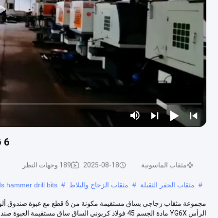
6 قطعة YG6X قطعة حفر زجاجية في صندوق الألومنيوم
مثقاب الماسونية
2025-08-18
189 وجهات النظر
#
مثقاب الحفر الثقيلة
#
مثقاب الزجاج والبلاط
#
s hammer drill bits
مجموعة مثقاب زجاجي بساق مستقيمة 
الرأس YG6X مادة الجسم 45 فولاذ كربوني الساق ساق مستقيمة العبوة صندوق بلاست...