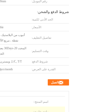
رقم الموديل:
00mm
شروط الدفع والشحن:
الحد الأدنى لكمية:
الأسعار:
ble
أنبوب من البلاستيك ،
تفاصيل التغليف:
نفطة ، مربع الأل
المحدد 20
وقت التسليم:
الخ
شروط الدفع:
L/C, T/T, ويسترن يونيون
القدرة على العرض:
pcs/month
اتصل
اسم المنتج::
مادة مقلوبة::