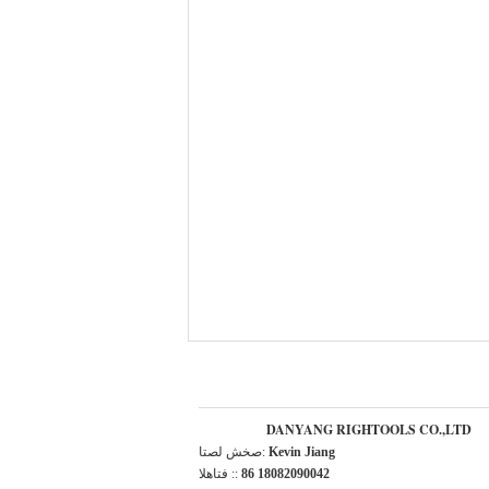
DANYANG RIGHTOOLS CO.,LTD
Kevin Jiang
اتصل شخص:
86 18082090042
الهاتف ::