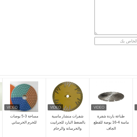
طباعة باردة شفرة
شفرات منشار ماسية
مساحة 3-5 بوصات
ماسة 4-16 بوصة للقطع
بالضغط البارد للجرانيت
للخرم الخرساني
الجاف
والخرسانة والرخام