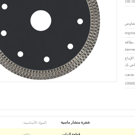
100-5
تفاوض
negotia
 بطاقة
ومنيوم
-30Days بعد الإيداع
اص بك
100000
المواد الأساسية::
شفرة منشار ماسية
يعالج::
قطعة الماس