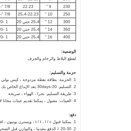
7/8 "-5/8"
22.23
9 "
230
7/8 "-5/8"
25،4-22،23
10 "
250
300
12 "
25،4 حتي 20
1 -20 "
350
14 "
25،4 حتي 20
1 -20 "
400
16 "
25،4 حتي 20
1 -20 "
الوضعية:
لقطع البلاط والرخام والخزف
حزمة والتسليم:
1. الحزمة: بطاقة نفطة مزدوجة ، كيس بولي كلوريد الفينيل ، مربع مغلف اللون ، مربع ورقة بيضاء
2. التسليم: 20-30days بعد الإيداع الخاص بك
3. طريقة التسليم: بحرا ، الهواء ، صريحة
4. العينات: مقبول ، يمكننا تقديم عينات مجانا لاختبار
دفع:
1. يمكننا قبول t / t ، l / c ، ويسترن يونيون ، paypal
2. 20-30 ٪ الدفع مقدما ، والتوازن قبل الشحن أو ضد شرطي من B / L.