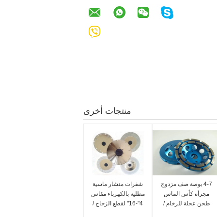
منتجات أخرى
4-7 بوصة صف مزدوج
شفرات منشار ماسية
مجزأة كأس الماس
مطلية بالكهرباء مقاس
طحن عجلة للرخام /
4"-16" لقطع الزجاج /
الحجر
البلاط / الرخام