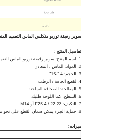
شريحة::
إبراز:
سوبر رقيقة توربو متكلس الماس التعميم المنش
تفاصيل المنتج
:
1. اسم المنتج: سوبر رقيقة توربو الماس التعميم المنشار بليد
2. المواد: الماس ، المعادن
3. الحجم: 4 "-16"
4. لقطع الجافة / الرطب
5. المعالجة: الصحافة الساخنة
6. السطح: كما اللوحة طلبك
7. التكيف: F25.4 / 22.23 أو M14
8. حماية الجزء يمكن ضمان القطع على نحو سلس
ميزات: