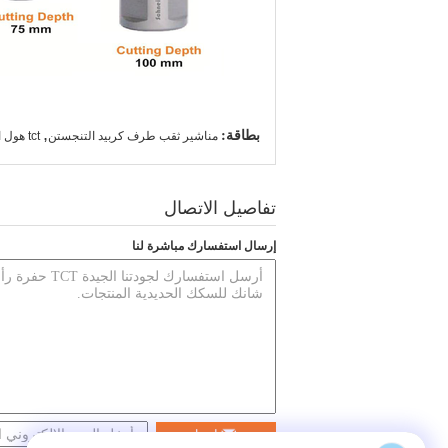
بطاقة:
,
مناشير ثقب طرف كربيد التنجستن
tct هول المنشار القاطع,tct هول القاطع مع أسنان كربيد التنغستن
تفاصيل الاتصال
إرسال استفسارك مباشرة لنا
اتصل