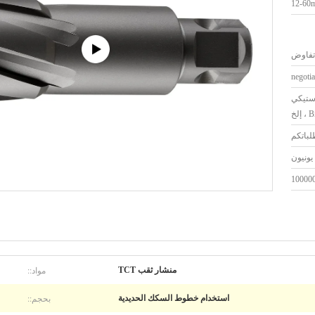
12-60
تفاوض
negotia
استيكي
100000
مواد::
منشار ثقب TCT
بحجم::
استخدام خطوط السكك الحديدية