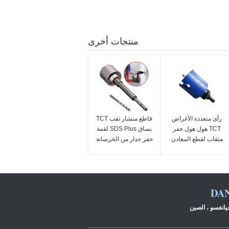
منتجات أخرى
رأى متعددة الأغراض
قاطع منشار ثقب TCT
TCT هول هول حفر
بساق SDS Plus لقمة
مثقاب لقطع المعادن
حفر جدار من الخرسانة
PVC سريع
والأسمنت والحجر
DA
جيانغسو ، الصين