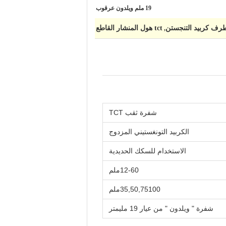
19 ملم ويلدون عرقوب
رف كربيد التنجستن
tct هول المنشار القاطع
,
شفرة ثقب TCT
الكربيد التونغستيني المزدوج
الاستخدام للسكك الحديدية
12-60ملم
35,50,75100ملم
شفرة " ويلدون " من عيار 19 مليمتر