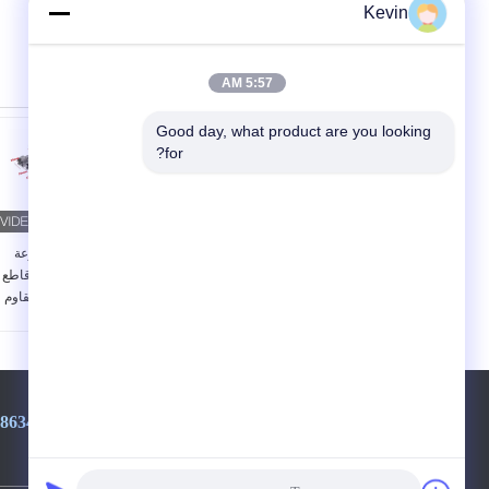
Kevin
5:57 AM
Good day, what product are you looking 
for?
مجموعة منشار ثقب من
10 قطعة مجموعة
كربيد التنجستن 6 قطع
منشار ثقب TCT قاطع
22-65 مم للفولاذ
سبائك للفولاذ المقاوم
المقاوم للصدأ
للصدأ
الهاتف ::
86-511-86342905