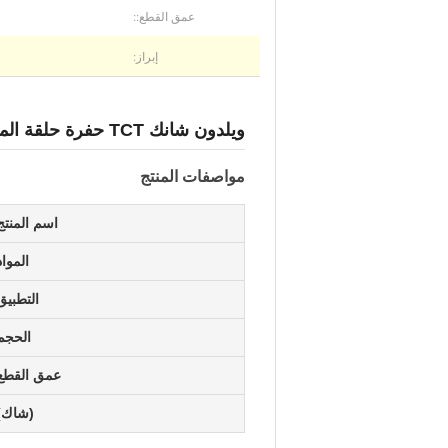
عمق القطع::
إبراز:
ويلدون شانك TCT حفرة حلقة المنشار لقطارات السكك الحديدية 12mm-60mm
مواصفات المنتج
اسم المنتج
المواد
التطبيق
الحجم
عمق القطع
(شاك)