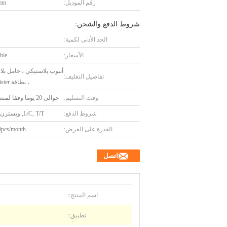
رقم الموديل:
mm
شروط الدفع والشحن:
الحد الأدنى لكمية:
الأسعار:
ble
أنبوب بلاستيكي ، حامل بل
تفاصيل التغليف:
، بطاقة Bister ، إلخ
وقت التسليم:
حوالي 20 يوما وفقا لمتطلباتكم
شروط الدفع:
L/C, T/T, ويسترن يونيون
القدرة على العرض:
pcs/month
اتصل
اسم المنتج::
تطبيق::