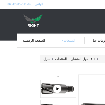
الهاتف ::
86-511-86342905
مات عنا
المنتجات
الصفحة الرئيسية
TCT هول المنشار
المنتجات
منزل