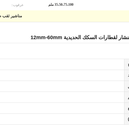
عرقوب::
35،50،75،100 ملم
مناشير ثقب ط