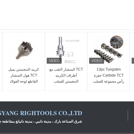
13pc Tungsten
TCT المنشار الثقب مع
كربيد التنجستن يميل
Carbide TCT حفرة
أطراف الكربيد
TCT هول المنشار
رأس مجموعة للصلب
التنغستن للصلب
القاطع لوحة الفولاذ
المقاوم للصدأ 16-
المقاوم للصدأ
المقاوم للصدأ
53mm
NYANG RIGHTOOLS CO.,LTD
شرق الصناعة بارك ، مدينة دانبي ، مدينة دانيانغ بمقاطعة 