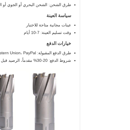
طرق الشحن: الشحن البحري أو الجوي أو ال
سياسة العينة
عينات مجانية متاحة للاختبار
وقت تسليم العينة: 7-10 أيام
خيارات الدفع
طرق الدفع المقبولة: L/C، T/T، Western Union، PayPal
شروط الدفع: 20-30% مقدماً، الرصيد قبل الشحن أو ضد نسخة من B/L