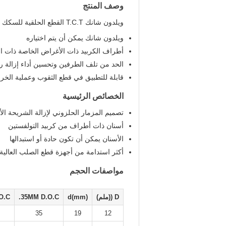
وصف المنتج
ويلدون شانك T.C.T القطع الحلقية للسكك الحديدية مع النهاية الساطعة
ويلدون شانك يمكن أن يتم اختياره
أطراف الكربيد ذات الأغراض الخاصة ذات ال
الحد من تلف الطرفين وتحسين أداء إزالة ر
قابلة للتطبيق في قطع الثقوب وعملية الخ
الخصائص الرئيسية
تصميم المزمار الحلزوني لإزالة الشريحة الأ
أسنان ذات أطراف من كربيد التولفستين
الأسنان يمكن أن تكون حادة أو استبدالها
أكثر استدامة من أجهزة قطع الصلب العالية 
مواصفات الحجم
D ((ملم)
d(mm)
35MM D.O.C.
.C.
35
19
12