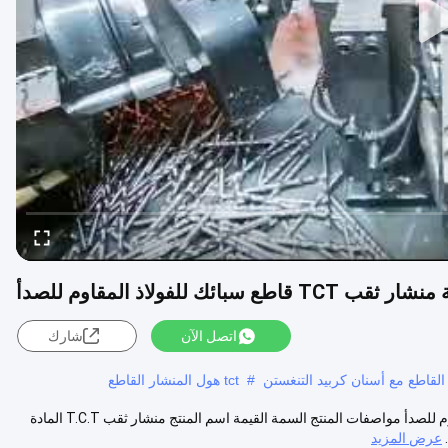
اتصل الآن
شارك
#
tct هول المنشار القاطع
مجموعة منشار ثقب TCT بلون فضي مكونة من 10 قطع لقطع الفولاذ المقاوم للصدأ مواصفات المنتج السمة القيمة اسم المنتج منشار ثقب T.C.T المادة
عرض المزيد