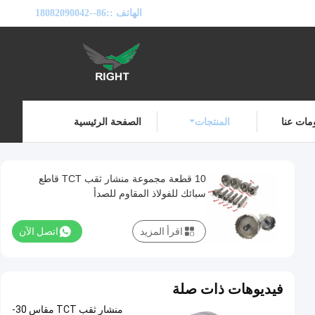
الهاتف ::
86--18082090042
مات عنا
المنتجات
الصفحة الرئيسية
10 قطعة مجموعة منشار ثقب TCT قاطع
سبائك للفولاذ المقاوم للصدأ
اقرأ المزيد
اتصل الآن
فيديوهات ذات صلة
منشار ثقب TCT مقاس 30-