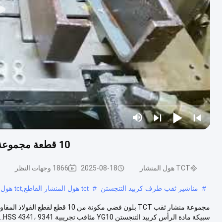
10 قطعة مجموعة منشار ثقب TCT قاطع سبائك للفولاذ المقاوم للصدأ
TCT هول المنشار
2025-08-18
1866 وجهات النظر
#
مناشير ثقب طرف كربيد التنجستن
#
tct هول المنشار القاطع,tct هول القاطع مع أسنان كربيد التنغستن
سبيكة مادة الرأس كربيد التنجستن YG10 مثاقب تجريبية HSS 4341، 9341...