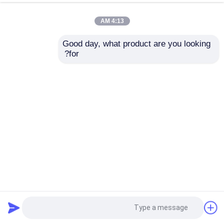
4:13 AM
Good day, what product are you looking 
for?
أقراص رفرف الزركونيا 4-7 بوصة 40 60 80 حصى لطحن المعادن
أداة جلخ
2025-08-18
43 وجهات النظر